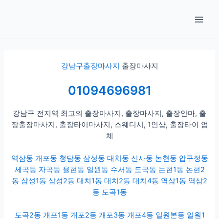
콘
글
Main
텐
내
Men
츠
비
로
게
건
이
너
션
강남구출장마사지
출장마사지
뛰
기
01094696981
강남구 전지역 최고의 출장마사지, 출장마사지, 출장안마, 출
장출장마사지, 출장타이마사지, 스웨디시, 1인샵, 출장타이 업
체
역삼동
개포동
청담동
삼성동
대치동
신사동
논현동
압구정동
세곡동
자곡동
율현동
일원동
수서동
도곡동
논현1동
논현2
동
삼성1동
삼성2동
대치1동
대치2동
대치4동
역삼1동
역삼2
동
도곡1동
도곡2동
개포1동
개포2동
개포3동
개포4동
일원본동
일원1